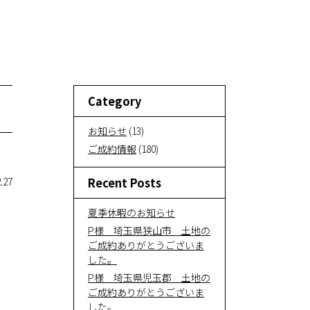
い
サービ
ス紹介
Category
お知ら
お知らせ
(13)
せ
ご成約情報
(180)
.27
Recent Posts
お問い
合わせ
夏季休暇のお知らせ
P様 埼玉県狭山市 土地の
ご成約ありがとうございま
オンラ
した。
P様 埼玉県児玉郡 土地の
イン相
ご成約ありがとうございま
談
した。