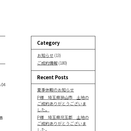
い
サービ
ス紹介
Category
お知ら
お知らせ
(13)
せ
ご成約情報
(180)
Recent Posts
お問い
.04
合わせ
夏季休暇のお知らせ
P様 埼玉県狭山市 土地の
ご成約ありがとうございま
オンラ
した。
P様 埼玉県児玉郡 土地の
価
イン相
ご成約ありがとうございま
談
した。