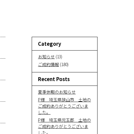
い
サービ
ス紹介
Category
お知ら
お知らせ
(13)
せ
ご成約情報
(180)
Recent Posts
お問い
合わせ
夏季休暇のお知らせ
P様 埼玉県狭山市 土地の
ご成約ありがとうございま
オンラ
した。
P様 埼玉県児玉郡 土地の
イン相
ご成約ありがとうございま
談
した。