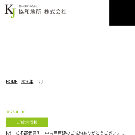
ホーム
売りたい
リノベー
ションす
る
HOME
-
2026年
-
1月
買いたい
サービス
2026.01.30
紹介
ご成約情報
お知らせ
I様 知多郡武豊町 中古戸戸建のご成約ありがとうございまし