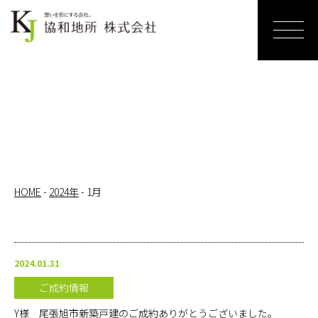
ホーム
売りたい
リノベー
ションす
る
HOME
-
2024年
-
1月
買いたい
サービス
2024.01.31
紹介
ご成約情報
お知らせ
Y様 尾張旭市新築戸建のご成約ありがとうございました。