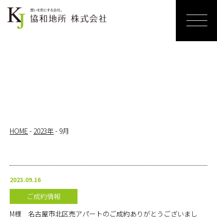
ホーム
売りたい
リノベー
ションす
る
HOME
-
2023年
-
9月
買いたい
サービス
2023.09.16
紹介
ご成約情報
お知らせ
M様 名古屋市北区売アパートのご成約ありがとうございまし