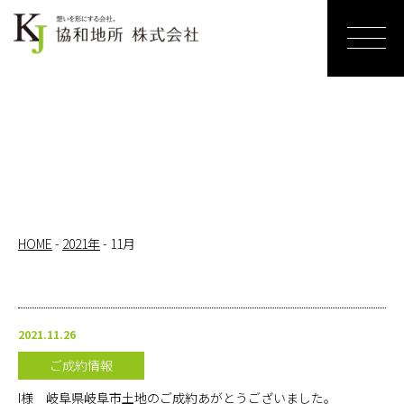
ホーム
売りたい
リノベー
ションす
る
HOME
-
2021年
-
11月
買いたい
サービス
2021.11.26
紹介
ご成約情報
お知らせ
I様 岐阜県岐阜市土地のご成約あがとうございました。