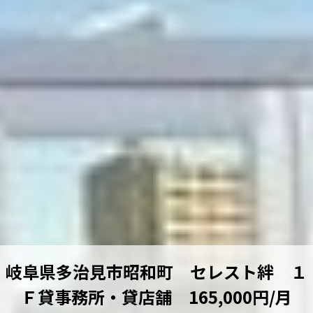
岐阜県多治見市昭和町 セレスト絆 １
Ｆ貸事務所・貸店舗 165,000円/月